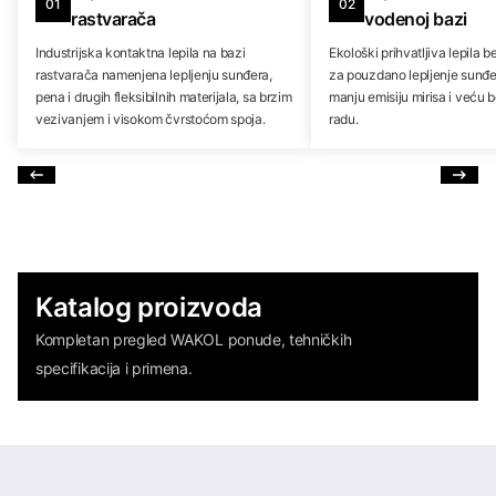
01
02
rastvarača
vodenoj bazi
Industrijska kontaktna lepila na bazi
Ekološki prihvatljiva lepila 
rastvarača namenjena lepljenju sunđera,
za pouzdano lepljenje sunđer
pena i drugih fleksibilnih materijala, sa brzim
manju emisiju mirisa i veću 
vezivanjem i visokom čvrstoćom spoja.
radu.
Katalog proizvoda
Kompletan pregled WAKOL ponude, tehničkih
specifikacija i primena.